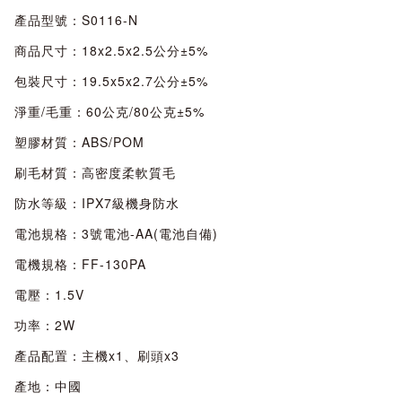
產品型號：S0116-N
商品尺寸：18x2.5x2.5公分±5%
包裝尺寸：19.5x5x2.7公分±5%
淨重/毛重：60公克/80公克±5%
塑膠材質：ABS/POM
刷毛材質：高密度柔軟質毛
防水等級：IPX7級機身防水
電池規格：3號電池-AA(電池自備)
電機規格：FF-130PA
電壓：1.5V
功率：2W
產品配置：主機x1、刷頭x3
產地：中國