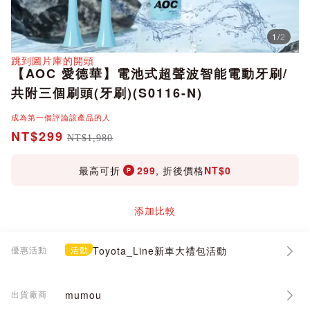
1
/
2
分享
跳到圖片庫的開頭
【AOC 愛德華】電池式超聲波智能電動牙刷/
共附三個刷頭(牙刷)(S0116-N)
成為第一個評論該產品的人
NT$299
NT$1,980
最高可折
299
, 折後價格
NT$0
添加比較
優惠活動
活動
Toyota_Line新車大禮包活動
出貨廠商
mumou