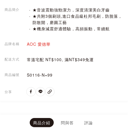
商品簡介
★音波震動強勁潔力，深度清潔美白牙齒
★共附3個刷頭,進口食品級杜邦毛刷，防脫落，
防散開，磨圓工藝
★機身減震舒適體驗，高頻振動，常續航
品牌名稱
AOC 愛德華
配送方式
常溫宅配 NT$100, 滿NT$349免運
商品編號
S0116-N=99
分享
商品介紹
問與答
評論