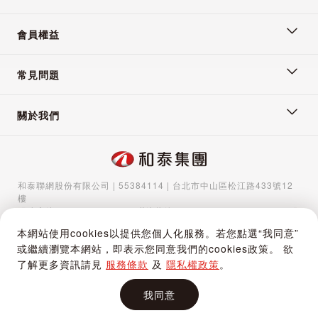
會員權益
常見問題
關於我們
和泰聯網股份有限公司 | 55384114 | 台北市中山區松江路433號12
樓
服務專線：
02-5570-1788
| 聯絡信箱：
gocs@hotaigo.com.tw
| 服
務時間：週一至週五 09:00-17:00
本網站使用cookies以提供您個人化服務。若您點選“我同意”
Copyright © 2024 Hotai Connected Co.,Ltd | Powered by Hotai
或繼續瀏覽本網站，即表示您同意我們的cookies政策。 欲
Motor Corporation
了解更多資訊請見
服務條款
及
隱私權政策
。
我同意
加入購物車
立即購買
購物車
追蹤