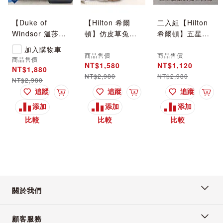
【Duke of
【Hilton 希爾
二入組【Hilton
Windsor 溫莎公
頓】仿皮草兔絨
希爾頓】五星級
爵】奢華尊貴石
蓋毯/二色任選
純棉滾邊立體銀
加入購物車
墨烯能量健康被
(被子/毯被/披肩
離子抑菌獨立筒
商品售價
商品售價
商品售價
NT$1,580
NT$1,120
1.6Kg/藍(被子/
毯)(B0129)
枕/二色任選(枕
NT$1,880
NT$2,980
NT$2,980
棉被/纖維被)
頭/舒眠枕/透氣
NT$2,980
(WB0233-N16)
枕)(B0065)
追蹤
追蹤
追蹤
入購物車
加入購物車
加入購物車
加入
添加
添加
添加
比較
比較
比較
關於我們
顧客服務