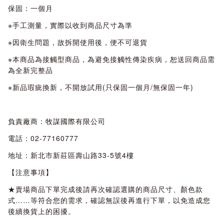
保固：一個月
※手工測量，實際以收到商品尺寸為準
※因衛生問題，故拆開使用後，便不可退貨
※本商品為接觸型商品，為避免接觸性傳染疾病，恕送回商品需
為全新完整品
※新品瑕疵換新，不開放試用(只保固一個月/無保固一年)
負責廠商：牧謀國際有限公司
電話：02-77160777
地址：新北市新莊區壽山路33-5號4樓
【注意事項】
★賣場商品下單完成後請再次確認選購的商品尺寸、顏色款
式……等符合您的需求，確認無誤後再進行下單，以免造成您
後續換貨上的困擾。