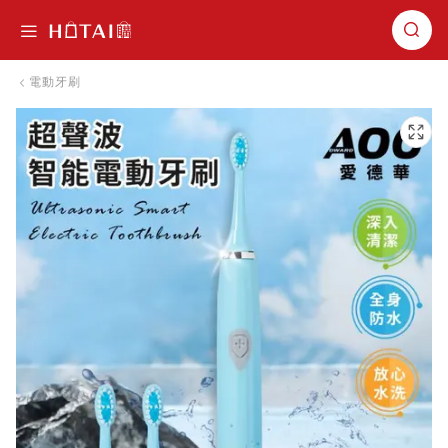
切換導航
電動牙刷
跳到圖片庫的末尾