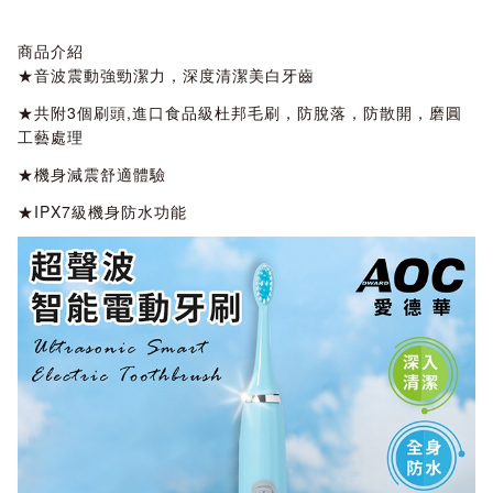
商品介紹
★音波震動強勁潔力，深度清潔美白牙齒
★共附3個刷頭,進口食品級杜邦毛刷，防脫落，防散開，磨圓
工藝處理
★機身減震舒適體驗
★IPX7級機身防水功能