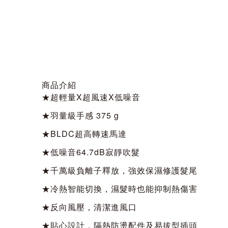
商品介紹
★超輕量X超風速X低噪音
★羽量級手感 375 g
★BLDC超高轉速馬達
★低噪音64.7dB寂靜吹髮
★千萬級負離子釋放，強效保濕修護髮尾
★冷熱智能切換，濕髮時也能抑制熱傷害
★反向風壓，清潔進風口
★貼心設計，隔熱防燙配件及易拔型插頭