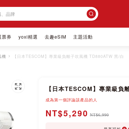
搜
尋
選票券
yoxi精選
去趣eSIM
主題活動
風機
【日本TESCOM】專業級負離子吹風機 TD880ATW 黑/白
【日本TESCOM】專業級負離子
成為第一個評論該產品的人
NT$5,290
NT$6,990
最高可折