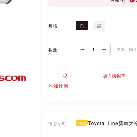
規格
白
黑
數量
庫存< 10 
追
加入購物車
蹤
添加比較
Toyota_Line新車
優惠活動
活動