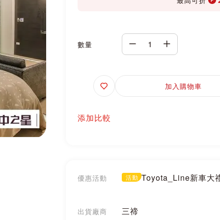
數量
追
加入購物車
蹤
添加比較
Toyota_Line新車
優惠活動
活動
三禘
出貨廠商