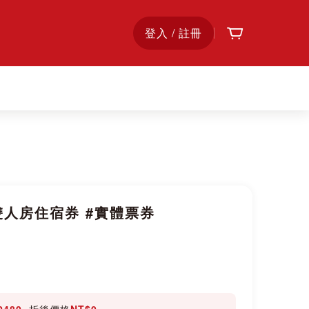
購物車
首
登入 / 註冊
頁
人房住宿券 #實體票券
2480
, 折後價格
NT$0