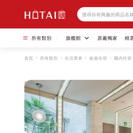
搜
尋
所有類別
旗艦館
原廠獨家
精
首頁
所有類別
生活票券
旅遊住宿
國內住宿
跳到圖片庫的末尾