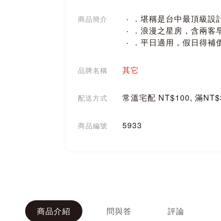
．堪稱是台中最頂級設
商品簡介
．浪漫之星房，含兩客
．平日適用，假日得補
其它
品牌名稱
常溫宅配 NT$100, 滿NT
配送方式
5933
商品編號
分享
商品介紹
問與答
評論