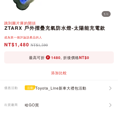
1
/
4
分享
跳到圖片庫的開頭
ZTARX 戶外摺疊充氣防水燈-太陽能充電款
成為第一個評論該產品的人
NT$1,480
NT$1,590
最高可折
1480
, 折後價格
NT$0
添加比較
優惠活動
活動
Toyota_Line新車大禮包活動
出貨廠商
哈GO買