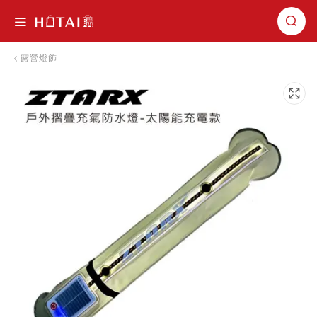
切換導航
露營燈飾
跳到圖片庫的末尾