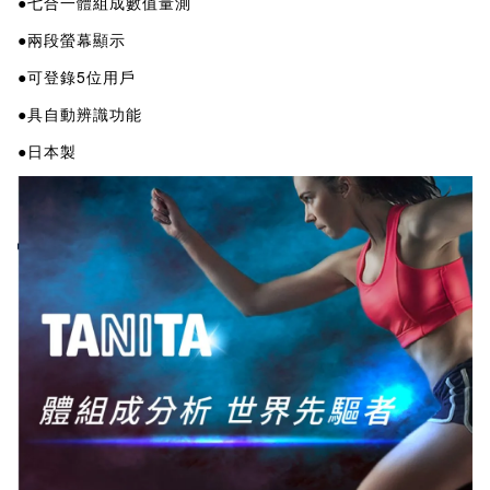
●七合一體組成數值量測
●兩段螢幕顯示
●可登錄5位用戶
●具自動辨識功能
●日本製