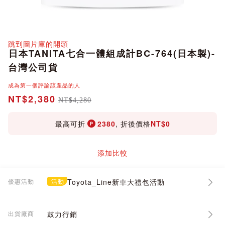
分享
跳到圖片庫的開頭
日本TANITA七合一體組成計BC-764(日本製)-
台灣公司貨
成為第一個評論該產品的人
NT$2,380
NT$4,280
最高可折
2380
, 折後價格
NT$0
添加比較
優惠活動
活動
Toyota_Line新車大禮包活動
出貨廠商
鼓力行銷