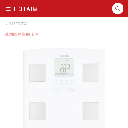
切換導航
體脂/體重計
1
/
跳到圖片庫的末尾