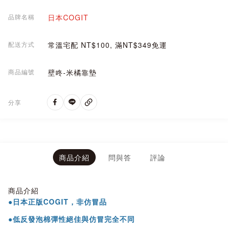
品牌名稱
日本COGIT
配送方式
常溫宅配 NT$100, 滿NT$349免運
商品編號
壁咚-米橘靠墊
分享
商品介紹
問與答
評論
商品介紹
●日本正版COGIT，非仿冒品
●低反發泡棉彈性絕佳與仿冒完全不同