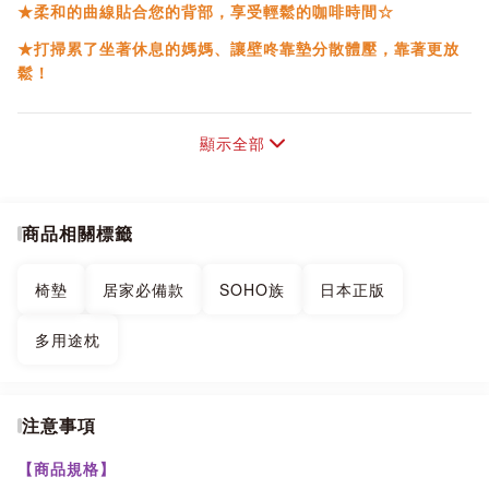
★柔和的曲線貼合您的背部，享受輕鬆的咖啡時間☆
★打掃累了坐著休息的媽媽、讓壁咚靠墊分散體壓，靠著更放
鬆！
★居家和室放個壁咚靠墊，長時間靠著也不易腰痠唷！
顯示全部
★SOHO族的宅宅們，可放在腿上當抬腿枕！
★絲絨般柔軟的面料觸感，讓您在家中度過輕鬆的時光！
★放在膝蓋上，坐在沙發上也能輕鬆地在電腦上工作！
商品相關標籤
★長時間趴著或盤腿，提供舒適感。
椅墊
居家必備款
SOHO族
日本正版
★底部和背面有防滑設計，防止打滑。
★將手穿過靠墊上方的孔洞，攜帶起來很方便。
多用途枕
★側面有可以放遙控器等的口袋，這一點也很方便。
注意事項
【商品規格】