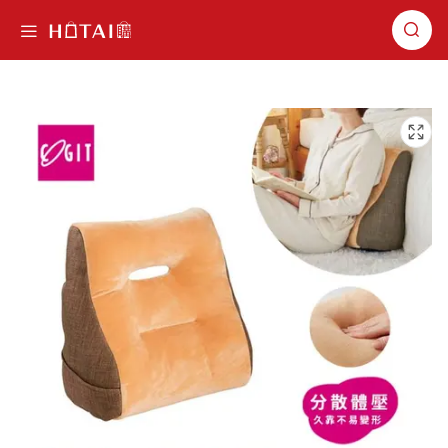
切換導航
跳到圖片庫的末尾