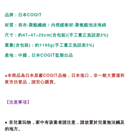
品牌：日本COGIT
材質：表布-聚酯纖維 / 內裡緩衝材-聚氨酯泡沫海綿
尺寸：約47×47×25cm(含包裝)(手工量正負誤差3%)
重量(含包裝)：約1195g(手工量正負誤差3%)
產地：中國，日本COGIT監製出品
※本商品為日本原廠COGIT品檢，日本進口，非一般大賣場和
夜市仿冒品，請安心購買。
【注意事項】
● 非兒童玩物，家中有孩童者請注意，請放置於兒童無法觸及
的地方。