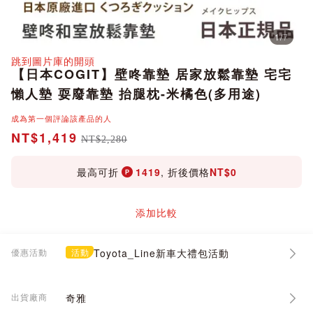
1
/
7
分享
跳到圖片庫的開頭
【日本COGIT】壁咚靠墊 居家放鬆靠墊 宅宅
懶人墊 耍廢靠墊 抬腿枕-米橘色(多用途)
成為第一個評論該產品的人
NT$1,419
NT$2,280
最高可折
1419
, 折後價格
NT$0
添加比較
優惠活動
活動
Toyota_Line新車大禮包活動
出貨廠商
奇雅