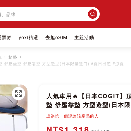
搜
尋
選票券
yoxi精選
去趣eSIM
主題活動
枕
椅墊
墊 舒壓坐墊 舒壓靠墊 方型造型(日本限量進口) #夏日出遊 #涼夏
人氣車用🔥【日本COGIT】
墊 舒壓靠墊 方型造型(日本限
成為第一個評論該產品的人
NT$1,318