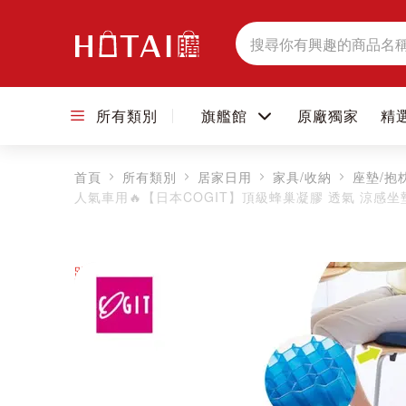
搜
尋
所有類別
旗艦館
原廠獨家
精
首頁
所有類別
居家日用
家具/收納
座墊/抱
人氣車用🔥【日本COGIT】頂級蜂巢凝膠 透氣 涼感坐
跳到圖片庫的末尾