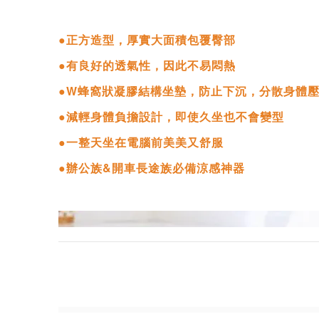
●正方造型，厚實大面積包覆臀部
●有良好的透氣性，因此不易悶熱
●W蜂窩狀凝膠結構坐墊，防止下沉，分散身體
●減輕身體負擔設計，即使久坐也不會變型
●一整天坐在電腦前美美又舒服
●辦公族&開車長途族必備涼感神器