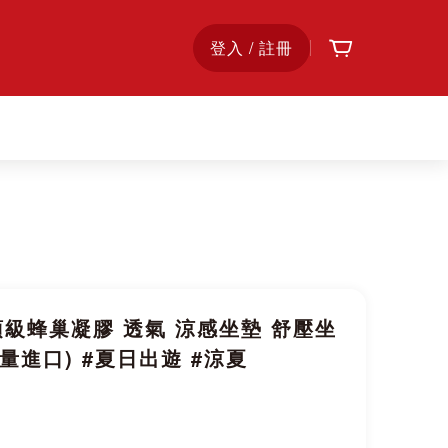
購物車
首
登入 / 註冊
頁
頂級蜂巢凝膠 透氣 涼感坐墊 舒壓坐
量進口) #夏日出遊 #涼夏