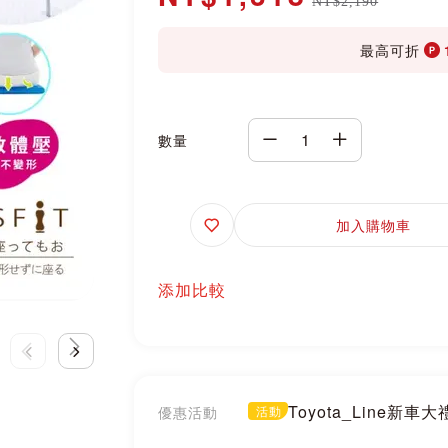
NT$2,190
最高可折
數量
追
加入購物車
蹤
添加比較
Toyota_Line新車
優惠活動
活動