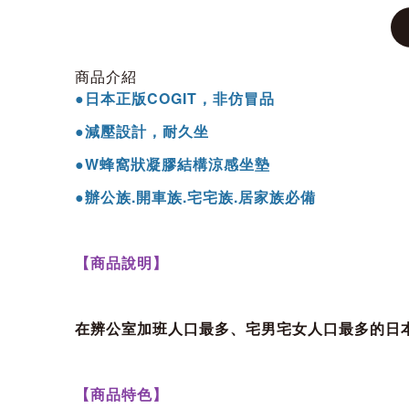
商品介紹
●日本正版COGIT，非仿冒品
●減壓設計，耐久坐
●W蜂窩狀凝膠結構涼感坐墊
●辦公族.開車族.宅宅族.居家族必備
【商品說明】
在辨公室加班人口最多、宅男宅女人口最多的日
【商品特色】