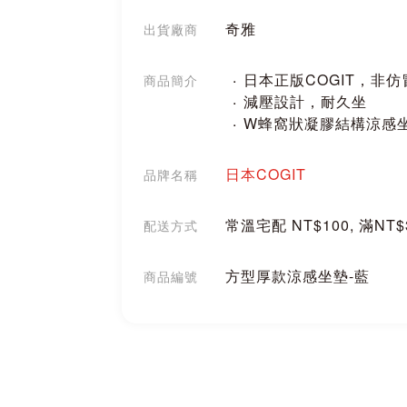
奇雅
出貨廠商
日本正版COGIT，非仿
商品簡介
減壓設計，耐久坐
W蜂窩狀凝膠結構涼感
日本COGIT
品牌名稱
常溫宅配 NT$100, 滿NT
配送方式
方型厚款涼感坐墊-藍
商品編號
分享