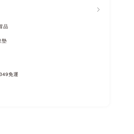
冒品
坐墊
$349免運