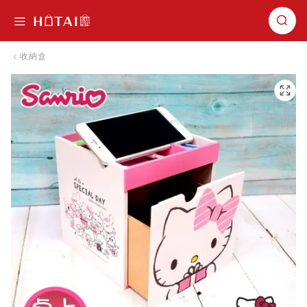
切換導航
收納盒
跳到圖片庫的末尾