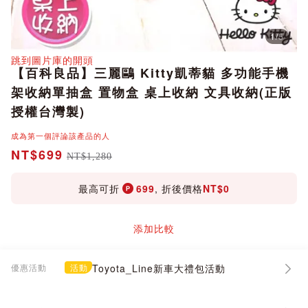
1
/
5
分享
跳到圖片庫的開頭
【百科良品】三麗鷗 Kitty凱蒂貓 多功能手機
架收納單抽盒 置物盒 桌上收納 文具收納(正版
授權台灣製)
成為第一個評論該產品的人
NT$699
NT$1,280
最高可折
699
, 折後價格
NT$0
添加比較
優惠活動
活動
Toyota_Line新車大禮包活動