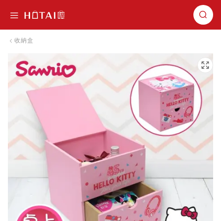
切換導航
收納盒
跳到圖片庫的末尾