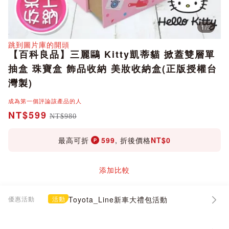
1
/
2
分享
跳到圖片庫的開頭
【百科良品】三麗鷗 Kitty凱蒂貓 掀蓋雙層單
抽盒 珠寶盒 飾品收納 美妝收納盒(正版授權台
灣製)
成為第一個評論該產品的人
NT$599
NT$980
最高可折
599
, 折後價格
NT$0
添加比較
優惠活動
活動
Toyota_Line新車大禮包活動