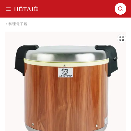
切換導航
料理電子鍋
跳到圖片庫的末尾