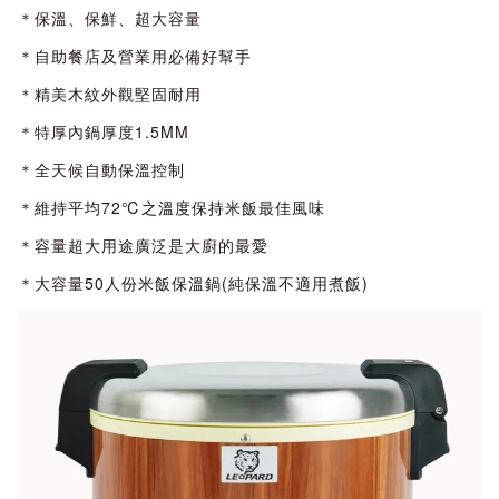
＊保溫、保鮮、超大容量
＊自助餐店及營業用必備好幫手
＊精美木紋外觀堅固耐用
＊特厚內鍋厚度1.5MM
＊全天候自動保溫控制
＊維持平均72℃之溫度保持米飯最佳風味
＊容量超大用途廣泛是大廚的最愛
＊大容量50人份米飯保溫鍋(純保溫不適用煮飯)