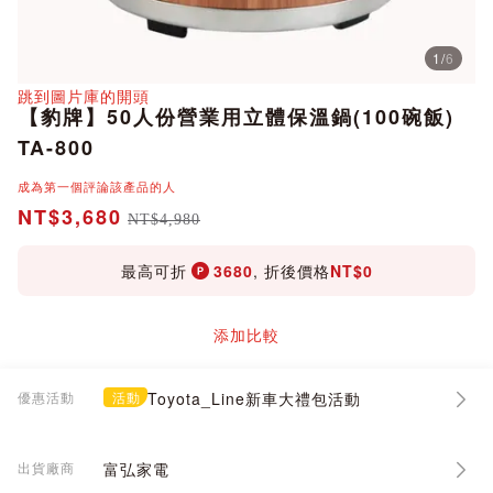
1
/
6
分享
跳到圖片庫的開頭
【豹牌】50人份營業用立體保溫鍋(100碗飯)
TA-800
成為第一個評論該產品的人
NT$3,680
NT$4,980
最高可折
3680
, 折後價格
NT$0
添加比較
優惠活動
活動
Toyota_Line新車大禮包活動
出貨廠商
富弘家電