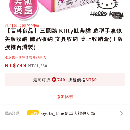
1
/
2
分享
跳到圖片庫的開頭
【百科良品】三麗鷗 Kitty凱蒂貓 造型手拿鏡
美妝收納 飾品收納 文具收納 桌上收納盒(正版
授權台灣製)
成為第一個評論該產品的人
NT$749
NT$1,280
最高可折
749
, 折後價格
NT$0
添加比較
優惠活動
活動
Toyota_Line新車大禮包活動