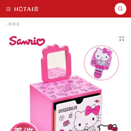
切換導航
收納盒
跳到圖片庫的末尾