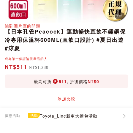
1
/
6
分享
跳到圖片庫的開頭
【日本孔雀Peacock】運動暢快直飲不鏽鋼保
冷專用保溫杯600ML(直飲口設計) #夏日出遊
#涼夏
成為第一個評論該產品的人
NT$511
NT$1,280
最高可折
511
, 折後價格
NT$0
添加比較
優惠活動
活動
Toyota_Line新車大禮包活動