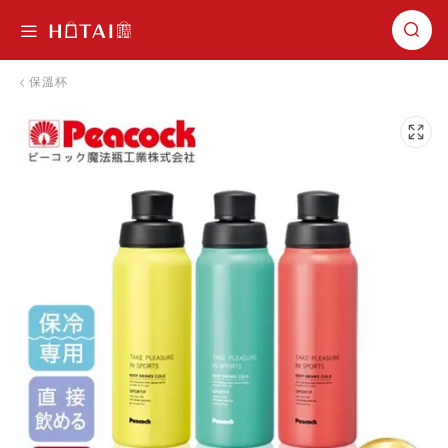
切換導航
保溫杯
跳到圖片庫的末尾