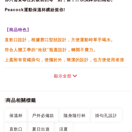
Peacock運動保溫杯繽紛挺你!
【商品特色】
直飲口設計，根據唇口型狀設計，方便運動時單手喝水。
符合人體工學的“栓狀”瓶蓋設計，轉開不費力。
上蓋附有背繩掛勾，便攜於外，簡潔的設計，也方便使用者清
洗。
顯示全部
雙層真空隔熱實現長效保溫，食用級不鏽鋼內膽，耐腐蝕不易
生鏽。
PP材質杯蓋，健康無異味，輕鬆拆卸清洗不藏汙。
商品相關標籤
【保溫瓶的選購】
保溫杯
戶外必備款
隨身隨行杯
掛勾孔設計
選購保溫瓶時，價格並不是第一考量。
直飲口
夏日出遊
涼夏