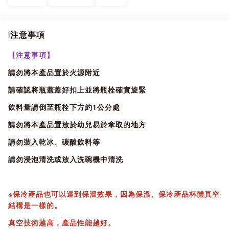
因為我們想要真正地享受瓶中的冷飲或熱飲，材質的安全更關
乎我們的健康；有些低價的市售產品沒有精密的保溫技術，往
往在保溫效果上也會大打折扣，並且可能含有如重金屬之類的
注意事項
對人體有害物質。
選購時，要考量材質、技術，以及具品牌的保溫瓶，它不僅能
【注意事項】
確保您的冷飲或熱飲的保溫時間更長，還能確保產品更長的使
請勿將本產品置於火源附近
用壽命。
請確認將瓶蓋蓋好扣上並將瓶栓確實旋緊
日本孔雀Peacock母公司於1923年創立於大阪，從事保溫瓶生
產。與虎牌、象印牌同為日本保溫產品協會成員。
飲料量請倒至瓶栓下方約1公分處
十年零投訴的優質品牌-日本孔雀，百年的匠心質造，有情懷有
請勿將本產品置放於幼兒易於拿取的地方
態度，成就百年品牌，值得您安心使用。
請勿裝入乾冰、碳酸飲料等
請勿浸泡清洗或放入洗碗機中清洗
※保冷產品也可以達到保溫效果，因為保溫、保冷產品杯體真空
結構是一樣的。
真空技術越高，產品性能越好。