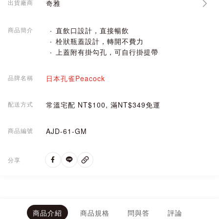
出貨廠商
奇雅
商品簡介
直飲口設計，直接暢飲
栓狀瓶蓋設計，轉開不費力
上蓋附有掛勾孔，可自行掛提帶
品牌名稱
日本孔雀Peacock
配送方式
常溫宅配 NT$100, 滿NT$349免運
商品編號
AJD-61-GM
分享
商品介紹
商品規格
問與答
評論