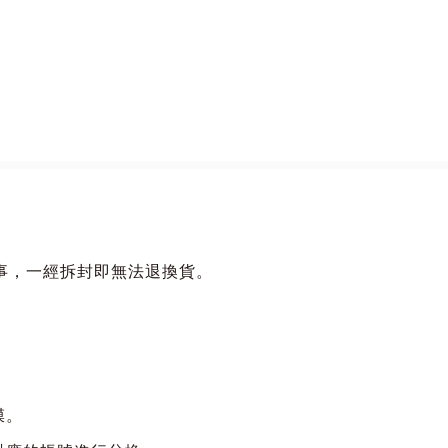
 Collection》慶祝了《Street Fighter》這個具有歷史意義
Street Fighter II》、《Street Fighter III》以及《S
通過線上街機模式，或者在合集中最具代表性的四款《Street
情事，一經拆封即無法退換貨。
隨時間線，了解過去30年來《Street Fighter》是如何
了解那些幫助鞏固了這個生產了幾代世界戰士的系列的設計
膜。