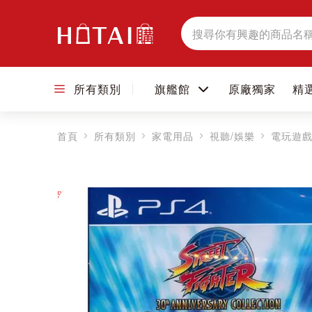
搜
尋
所有類別
旗艦館
原廠獨家
精
首頁
所有類別
家電用品
視聽/娛樂
電玩遊
跳到圖片庫的末尾