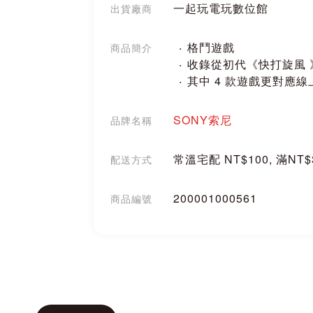
一起玩電玩數位館
出貨廠商
格鬥遊戲
商品簡介
收錄從初代《快打旋風 》
其中 4 款遊戲更對應線
SONY索尼
品牌名稱
常溫宅配 NT$100, 滿NT
配送方式
200001000561
商品編號
分享