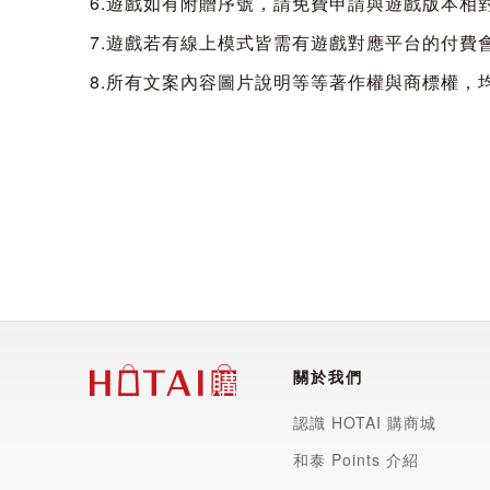
6.遊戲如有附贈序號，請免費申請與遊戲版本相
本遊戲遊戲選單，博物館模式有中文介面可以選
7.遊戲若有線上模式皆需有遊戲對應平台的付費
8.所有文案內容圖片說明等等著作權與商標權，
商品規格 實體光碟
■品名：
PS4《快打旋風 30 週年紀念合集 Street Fi
■適用平台：PS4 主機(本遊戲無鎖區域，可在台
■類型：格鬥
■語言：繁體中文、英文、日文、法文、德文、
(本遊戲遊戲選單，博物館模式有多國語言可以選
關於我們
■製作廠商：CAPCOM
認識 HOTAI 購商城
■遊戲人數：1-4人
和泰 Points 介紹