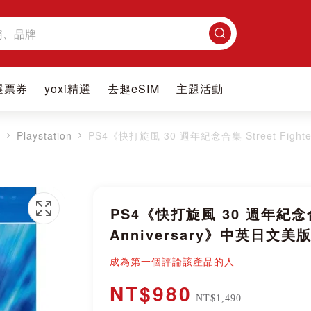
搜
尋
選票券
yoxi精選
去趣eSIM
主題活動
戲
Playstation
PS4《快打旋風 30 週年紀念合集 Street Fighte
PS4《快打旋風 30 週年紀念合集 
Anniversary》中英日文美
成為第一個評論該產品的人
NT$980
NT$1,490