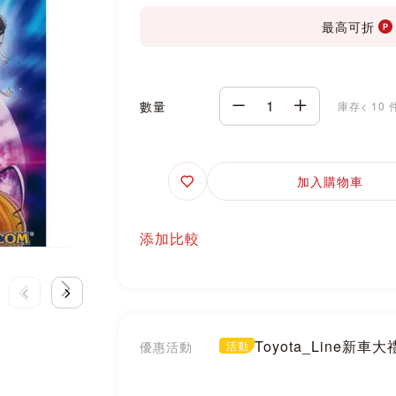
最高可折
數量
庫存< 10 
追
加入購物車
蹤
添加比較
Toyota_Line新車
優惠活動
活動