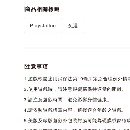
商品相關標籤
Playstation
免運
《Street Fighter 30th Anniversary
注意事項
Fighter》遊戲，涵蓋了《Street Fighter I》、《
帶到家用遊戲機上。玩家可以在線上重溫街機體驗，
1.遊戲軟體適用消保法第19條所定之合理例外
遊玩。
2.使用遊戲時，請注意跟螢幕保持適當的距離。
3.請注意遊戲時間，避免影響身體健康。
慶典在博物館中繼續進行，那裡的粉絲和歷史學家們可以跟
4.請依照遊戲標章內容，選擇適合年齡之遊戲。
色，通過角色查看器查看關鍵動畫精靈，並深入
5.美版及歐版遊戲外包裝封膜可能為硬膜或熱縮