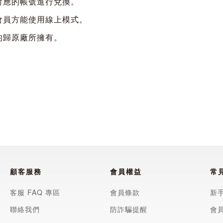
對應的帳號進行兌換。
擇，遊戲本身則維持英文。
會員方能使用線上模式。
均歸原廠所擁有。
ghter 30th Anniversary Collection》中英日文美版
灣地區發行之 PS4 主機上使用遊玩。)
簡體中文、韓文、西班牙文、義大利文
擇，遊戲本身則維持英文。)
顧客服務
會員權益
常
客服 FAQ 專區
會員條款
新
聯絡我們
防詐騙提醒
會