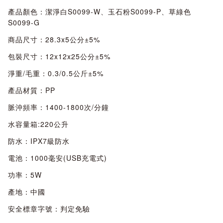
產品顏色：潔淨白S0099-W、玉石粉S0099-P、草綠色
S0099-G
商品尺寸：28.3x5公分±5%
包裝尺寸：12x12x25公分±5%
淨重/毛重：0.3/0.5公斤±5%
產品材質：PP
脈沖頻率：1400-1800次/分鐘
水容量箱:220公升
防水：IPX7級防水
電池：1000毫安(USB充電式)
功率：5W
產地：中國
安全標章字號：判定免驗