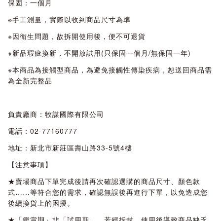
保固：一個月
※手工測量，實際以收到商品尺寸為準
※因衛生問題，故拆開使用後，便不可退貨
※新品瑕疵換新，不開放試用(只保固一個月/無保固一年)
※本商品為接觸型商品，為避免接觸性傳染疾病，恕送回商品需
為全新完整品
負責廠商：牧謀國際有限公司
電話：02-77160777
地址：新北市新莊區壽山路33-5號4樓
【注意事項】
★賣場商品下單完成後請再次確認選購的商品尺寸、顏色款
式……等符合您的需求，確認無誤後再進行下單，以免造成您
後續換貨上的困擾。
★「鑑賞期」非「試用期」，若經拆封、使用後導致商品缺乏