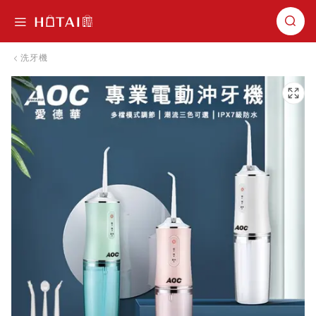
切換導航
洗牙機
跳到圖片庫的末尾