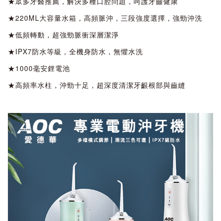
★眾多牙醫推薦，解決多種口腔問題，呵護牙齒健康
★220ML大容量水箱，高頻脈沖，三段強度選擇，強勁沖洗
★低頻轉動，超強勁脈衝深層潔淨
★IPX7防水等級，全機身防水，無懼水洗
★1000毫安鋰電池
★高頻率水柱，沖勁十足，超深度清潔牙齦根部與齒縫