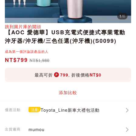
1
/
6
分享
跳到圖片庫的開頭
【AOC 愛德華】USB充電式便捷式專業電動
沖牙器/沖牙機/三色任選(沖牙機)(S0099)
成為第一個評論該產品的人
NT$799
NT$1,980
最高可折
799
, 折後價格
NT$0
添加比較
優惠活動
活動
Toyota_Line新車大禮包活動
出貨廠商
mumou