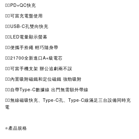
👉🏻PD+QC快充
👉🏻可當充電盤使用
👉🏻USB-C孔雙向快充
👉🏻LED電量顯示螢幕
👉🏻便攜手拎繩 輕巧隨身帶
👉🏻21700全新進口A+級電芯
👉🏻可當手機支架 辦公追劇兩不誤
👉🏻內置吸附磁鐵和定位磁鐵 強勁吸附
👉🏻自帶Type-C數據線 出門無需額外帶線
👉🏻無線磁吸快充、Type-C孔、Type-C線滿足三台設備同時充
電
⭐產品規格