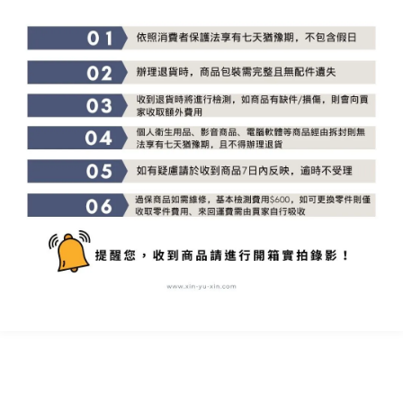
Type-C孔輸入：5V⎓2A同時Wireless無線輸出5V⎓5W
額定容量：Type-C孔/Type-C自帶線：5V⎓6200mAH,
9V⎓3325mAH,12V⎓2375mAH
最大輸出功率：20W
NCC字號：CCAP24LP0680T1
BSMI字號：R54515
外包裝尺寸：11 × 3.1 × 18重：0.25kg
📍購買商品注意事項📍
👉🏻本賣場提供七日鑑賞期【非使用期】
👉🏻退換貨需【保持完整性】避免權益受損！
👉🏻個人衛生用品拆封【無猶豫期】、拆封後則不接受退換貨❗❗