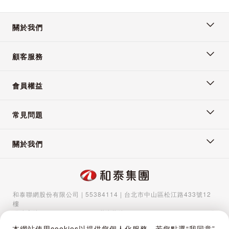
👉🏻如收到商品有疑慮，請盡快與客服聯繫！
關於我們
顧客服務
會員權益
常見問題
關於我們
和泰聯網股份有限公司 | 55384114 | 台北市中山區松江路433號12
樓
服務專線：
02-5570-1788
| 聯絡信箱：
gocs@hotaigo.com.tw
| 服
務時間：週一至週五 09:00-17:00
本網站使用cookies以提供您個人化服務。若您點選“我同意”