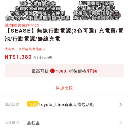
1
/
6
分享
跳到圖片庫的開頭
【SEASE】無線行動電源(3色可選) 充電寶/電
池/行動電源/無線充電
成為第一個評論該產品的人
NT$1,380
NT$1,590
最高可折
1380
, 折後價格
NT$0
添加比較
優惠活動
活動
Toyota_Line新車大禮包活動
出貨廠商
鑫鈺鑫