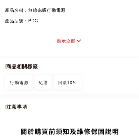
產品名稱：無線磁吸行動電源
產品型號：PDC
產品顏色：白色、紫色、黑色
顯示全部
輸入Type-C孔：5V⎓3A / 9V⎓2A / 12V⎓1.5A
輸出Type-C孔：5V⎓2.4A / 9V⎓2.2A / 12V⎓1.67A(最大
20W)
商品相關標籤
Type-C自帶線：5V⎓2.4A / 9V⎓2.2A / 12V⎓1.67A
Wireless無線：5V⎓5W / 7.5V⎓7.5W / 9V⎓10W / 9V⎓15W
行動電源
免運
回饋10%
同時輸出：
【Type-C孔/Type-C自帶線】+【Wireless無線輸出】
注意事項
【5V⎓2A】+ 5V⎓5W
同時充放：
Type-C孔輸入：5V⎓1A同時Type-C自帶線輸出5V⎓0.5A