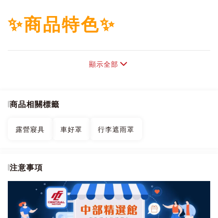
✨商品特色✨
設計雙十字快速交叉快
顯示全部
扣
商品相關標籤
採用120D防水銀膠牛津
露營寢具
車好罩
行李遮雨罩
布材質更堅固
注意事項
外層加強防撥水塗層防
水效果更佳