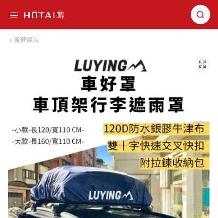
切換導航
露營寢具
跳到圖片庫的末尾