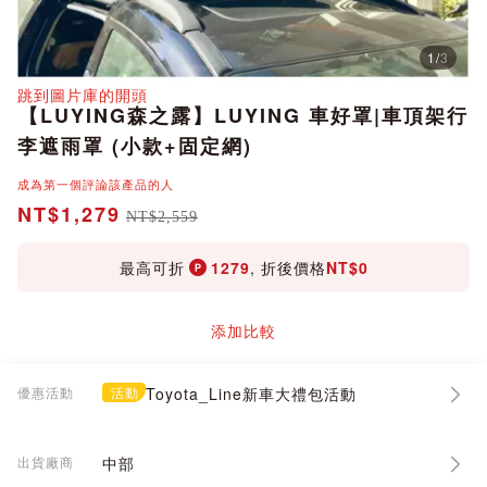
1
/
3
分享
跳到圖片庫的開頭
【LUYING森之露】LUYING 車好罩|車頂架行
李遮雨罩 (小款+固定網)
成為第一個評論該產品的人
NT$1,279
NT$2,559
最高可折
1279
, 折後價格
NT$0
添加比較
優惠活動
活動
Toyota_Line新車大禮包活動
出貨廠商
中部