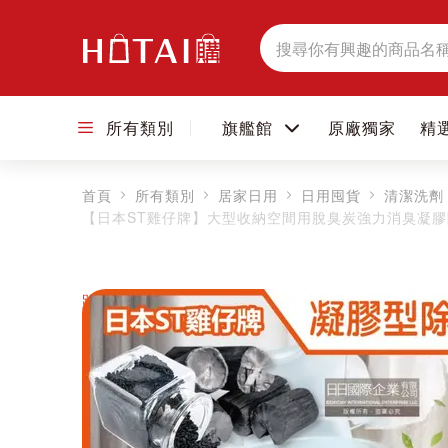
搜
尋
所有類別
旗艦館
原廠獨家
精
首頁
所有類別
居家日用
日用囤貨
清潔洗劑
【日本ST雞仔牌】大型收納空間用脫臭炭強力消臭凝膠除臭
跳到圖片庫的末尾