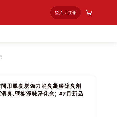
購物車
首
登入 / 註冊
頁
品
空間用脫臭炭強力消臭凝膠除臭劑
櫃消臭,壁櫥淨味淨化盒) #7月新品