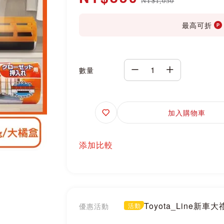
NT$1,050
最高可折
數量
追
加入購物車
蹤
添加比較
Toyota_Line新車
優惠活動
活動