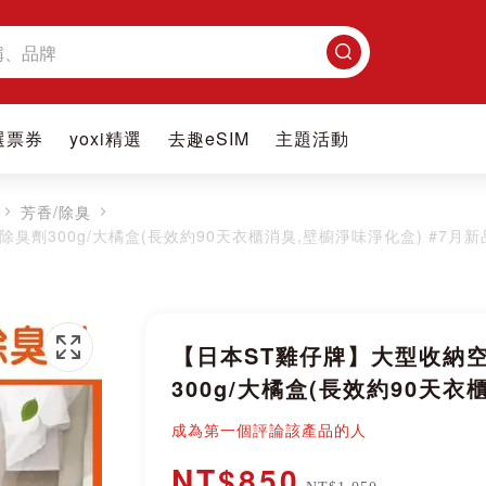
搜
尋
選票券
yoxi精選
去趣eSIM
主題活動
芳香/除臭
劑300g/大橘盒(長效約90天衣櫃消臭,壁櫥淨味淨化盒) #7月新
【日本ST雞仔牌】大型收納
300g/大橘盒(長效約90天衣
成為第一個評論該產品的人
NT$850