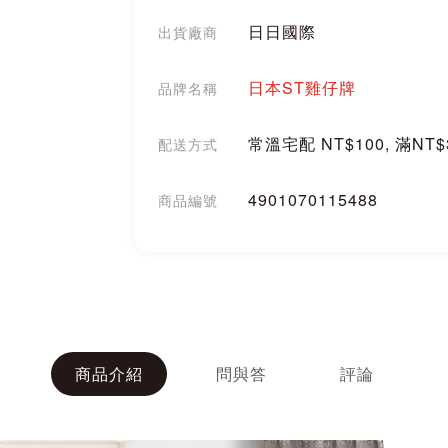
日日國際
出貨廠商
日本ST雞仔牌
品牌名稱
常溫宅配 NT$100, 滿NT
配送方式
4901070115488
商品編號
分享
商品介紹
問與答
評論