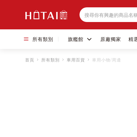
搜
尋
所有類別
旗艦館
原廠獨家
精
首頁
所有類別
車用百貨
車用小物/周邊