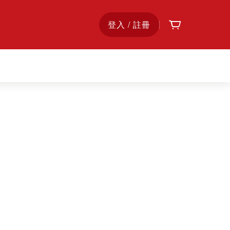
購物車
首
登入 / 註冊
頁