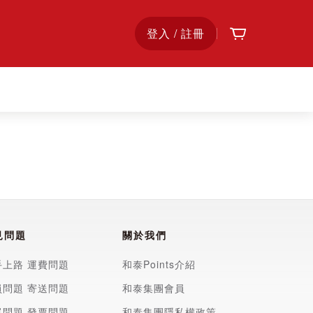
購物車
首
登入 / 註冊
頁
見問題
關於我們
手上路
運費問題
和泰Points介紹
員問題
寄送問題
和泰集團會員
單問題
發票問題
和泰集團隱私權政策