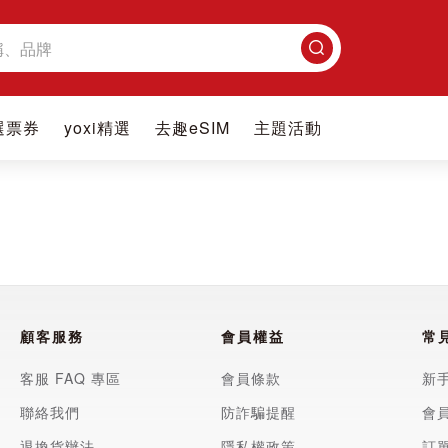
搜
尋
選票券
yoxi精選
去趣eSIM
主題活動
顧客服務
會員權益
常
客服 FAQ 專區
會員條款
新
聯絡我們
防詐騙提醒
會
退換貨辦法
隱私權政策
訂