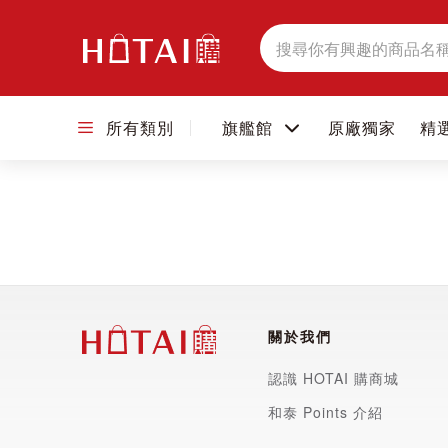
搜
尋
所有類別
旗艦館
原廠獨家
精
關於我們
認識 HOTAI 購商城
和泰 Points 介紹