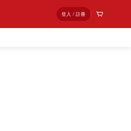
購物車
首
登入 / 註冊
頁