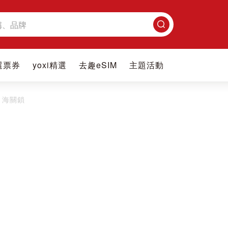
搜
尋
選票券
yoxi精選
去趣eSIM
主題活動
海關鎖