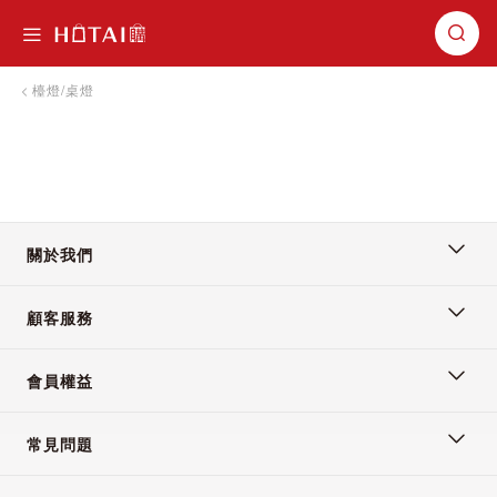
切換導航
檯燈/桌燈
關於我們
顧客服務
會員權益
常見問題