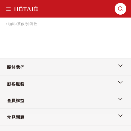
切換導航
咖啡/茶飲/沖調飲
關於我們
顧客服務
會員權益
常見問題