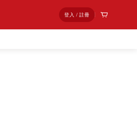
購物車
首
登入 / 註冊
頁