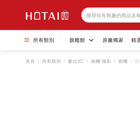
搜
尋
所有類別
旗艦館
原廠獨家
精
首頁
所有類別
數位3C
相機/攝影
相機
顯