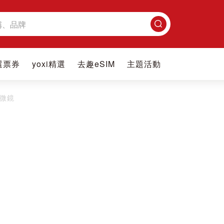
搜
尋
選票券
yoxi精選
去趣eSIM
主題活動
微鏡