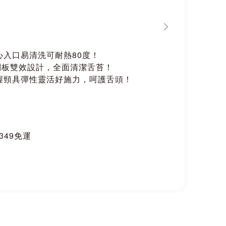
心入口易清洗可耐熱80度！
刮板雙效設計，全面清潔舌苔！
握頸具彈性靈活好施力，呵護舌頭！
$349免運