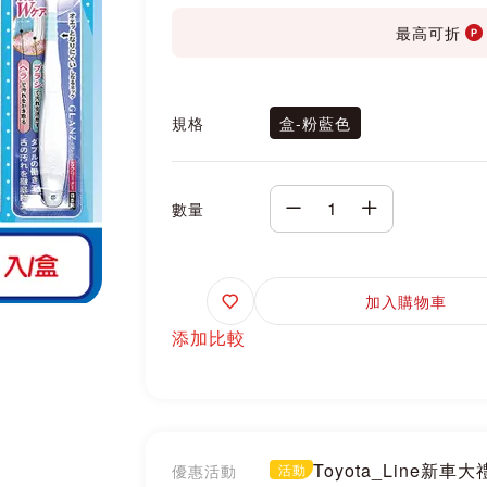
最高可折
規格
盒-粉藍色
數量
追
加入購物車
蹤
添加比較
Toyota_Line新車
優惠活動
活動