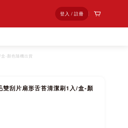
購物車
首
登入 / 註冊
頁
/盒-顏色隨機出貨
刷毛雙刮片扇形舌苔清潔刷1入/盒-顏