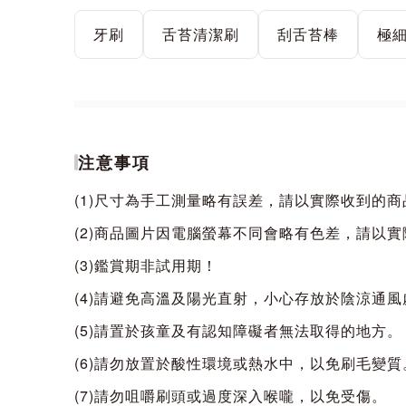
牙刷
舌苔清潔刷
刮舌苔棒
極
注意事項
(1)尺寸為手工測量略有誤差，請以實際收到的
(2)商品圖片因電腦螢幕不同會略有色差，請以
(3)鑑賞期非試用期！
(4)請避免高溫及陽光直射，小心存放於陰涼通風
(5)請置於孩童及有認知障礙者無法取得的地方。
(6)請勿放置於酸性環境或熱水中，以免刷毛變質
(7)請勿咀嚼刷頭或過度深入喉嚨，以免受傷。