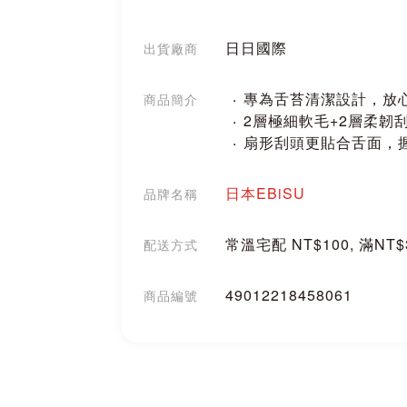
日日國際
出貨廠商
專為舌苔清潔設計，放
商品簡介
2層極細軟毛+2層柔韌
扇形刮頭更貼合舌面，
日本EBiSU
品牌名稱
常溫宅配 NT$100, 滿NT
配送方式
49012218458061
商品編號
分享