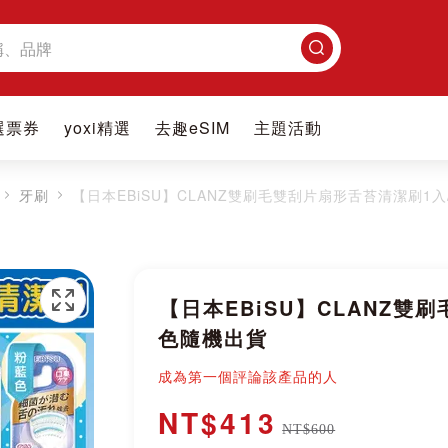
搜
尋
選票券
yoxi精選
去趣eSIM
主題活動
牙刷
【日本EBiSU】CLANZ雙刷毛雙刮片扇形舌苔清潔刷1入
【日本EBiSU】CLANZ雙
色隨機出貨
成為第一個評論該產品的人
NT$413
NT$600