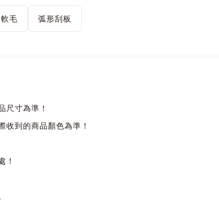
細軟毛
弧形刮板
商品尺寸為準！
實際收到的商品顏色為準！
處！
。