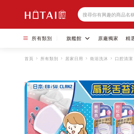
搜
尋
所有類別
旗艦館
原廠獨家
精
首頁
所有類別
居家日用
衛浴洗沐
口腔清潔
跳到圖片庫的末尾