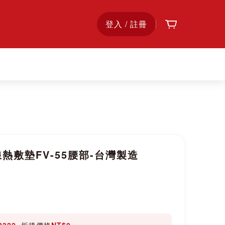
購物車
首
登入 / 註冊
頁
線熱敷墊FV-55腰部-台灣製造
2322
, 折後價格
NT$0