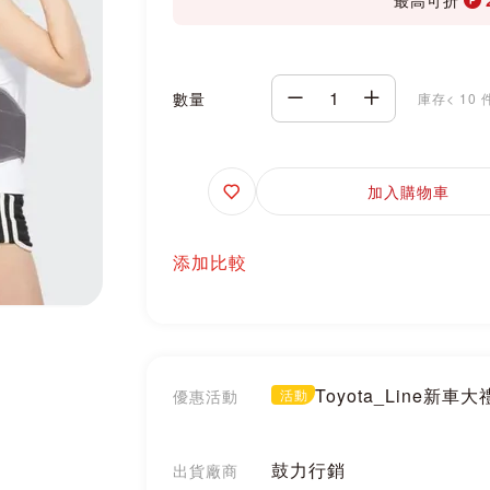
數量
庫存< 10 
追
加入購物車
蹤
添加比較
Toyota_Line新車
優惠活動
活動
鼓力行銷
出貨廠商