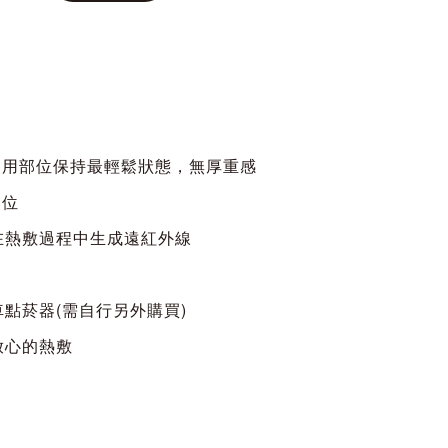
使用部位保持最輕鬆狀態，無厚重感
部位
在熱敷過程中生成遠紅外線
點菸器(需自行另外購買)
放心的熱敷