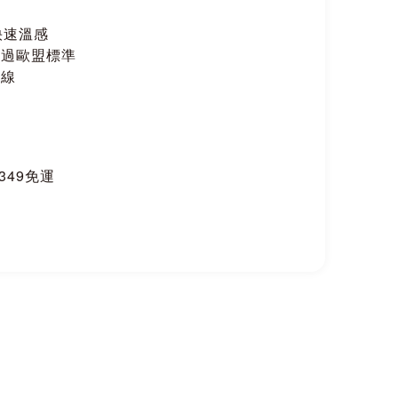
快速溫感
通過歐盟標準
外線
$349免運