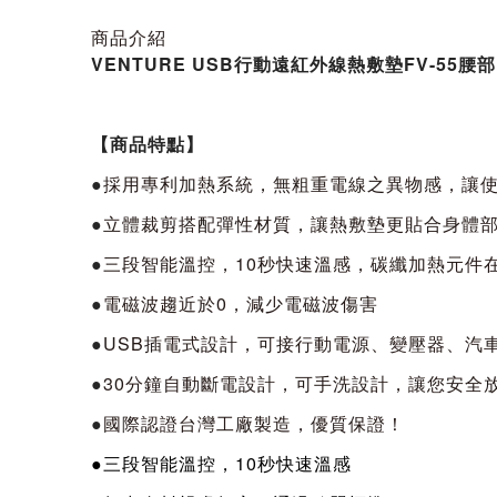
商品介紹
VENTURE USB行動遠紅外線熱敷墊FV-55腰部
【商品特點】
●
採用專利加熱系統，無粗重電線之異物感，讓
●
立體裁剪搭配彈性材質，讓熱敷墊更貼合身體
●
三段智能溫控，10秒快速溫感，碳纖加熱元件
●
電磁波趨近於0，減少電磁波傷害
●
USB插電式設計，可接行動電源、變壓器、汽車
●
30分鐘自動斷電設計，可手洗設計，讓您安全
●
國際認證台灣工廠製造，優質保證！
●三段智能溫控，10秒快速溫感