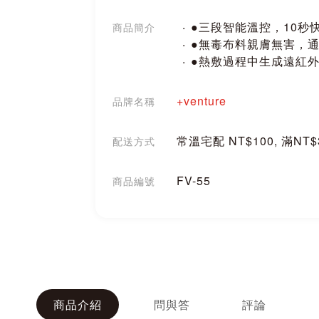
●三段智能溫控，10秒
商品簡介
●無毒布料親膚無害，
●熱敷過程中生成遠紅
+venture
品牌名稱
常溫宅配 NT$100, 滿NT
配送方式
FV-55
商品編號
分享
商品介紹
問與答
評論