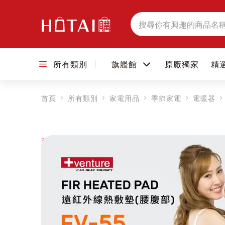
搜
尋
所有類別
旗艦館
原廠獨家
精
首頁
所有類別
家電用品
季節家電
電暖器
跳到圖片庫的末尾