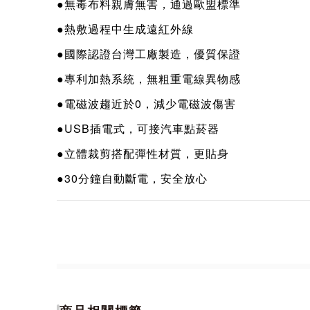
●無毒布料親膚無害，通過歐盟標準
●熱敷過程中生成遠紅外線
●國際認證台灣工廠製造，優質保證
●專利加熱系統，無粗重電線異物感
●電磁波趨近於0，減少電磁波傷害
●USB插電式，可接汽車點菸器
●立體裁剪搭配彈性材質，更貼身
●30分鐘自動斷電，安全放心
●可手洗設計，主體2年保固