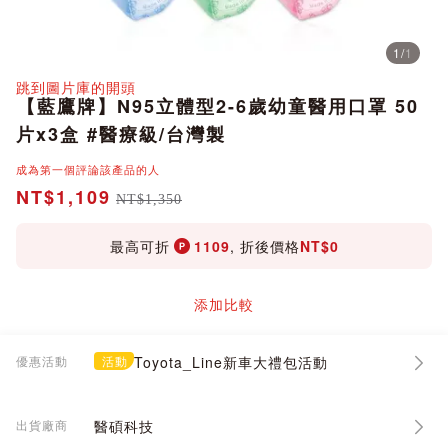
1
/
1
分享
跳到圖片庫的開頭
【藍鷹牌】N95立體型2-6歲幼童醫用口罩 50
片x3盒 #醫療級/台灣製
成為第一個評論該產品的人
NT$1,109
NT$1,350
最高可折
1109
, 折後價格
NT$0
添加比較
優惠活動
活動
Toyota_Line新車大禮包活動
出貨廠商
醫碩科技