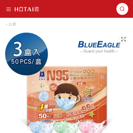
切換導航
口罩
跳到圖片庫的末尾