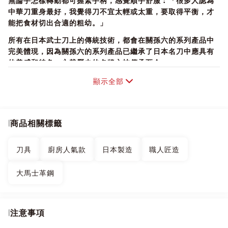
無論手怎樣轉動都可握緊手柄，感覺順手舒服︰「很多人認為
中華刀重身最好，我覺得刀不宜太輕或太重，要取得平衡，才
能把食材切出合適的粗幼。」
所有在日本武士刀上的傳統技術，都會在關孫六的系列產品中
完美體現，因為關孫六的系列產品已繼承了日本名刀中應具有
的美感和特色，永載歷史的名將之技傳承至今。
顯示全部
【商品特色】
商品相關標籤
追求功能美的工具“ 關孫六 大馬士革鋼”不僅為廚房迷人的廚
具，它將為新生活增添色彩。
刀具
廚房人氣款
日本製造
職人匠造
33層結構由不同硬度的不鏽鋼製成，美麗的大馬士革花紋像龍
紋一樣散佈在刀面上。
大馬士革鋼
經貝印多年的刀片製造中積累的切割技術，使用具有高硬度和
VG-10材料作為核心材料，菜刀能經久鋒利不易鈍。
注意事項
蔬菜、魚類、肉類，任何食材都可輕鬆處理。使用刀具的刀尖