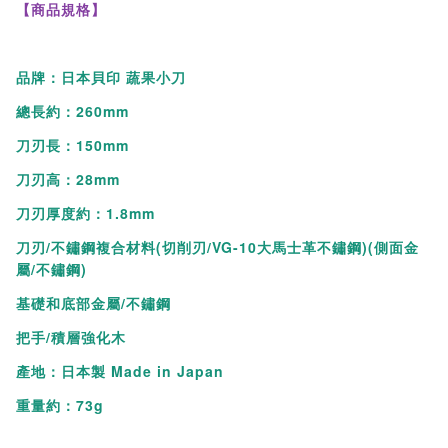
部分，還可以去除馬鈴薯芽眼等、食材中多餘部分。擁有這把
【商品規格】
萬能刀，即可應對每天基本料理所需。
層壓強化木的D形手柄，無使用大頭釘，細膩滑順木頭材質，握
品牌：日本貝印 蔬果小刀
感十分舒適。
總長約：260mm
刀刃長：150mm
※刀紋為人工壓製，故每支刀的刀紋形狀不盡相同，商品照片為
參考，請以實品為主。
刀刃高：28mm
刀刃厚度約：1.8mm
刀刃/不鏽鋼複合材料(切削刃/VG-10大馬士革不鏽鋼)(側面金
屬/不鏽鋼)
基礎和底部金屬/不鏽鋼
把手/積層強化木
產地：日本製 Made in Japan
重量約：73g