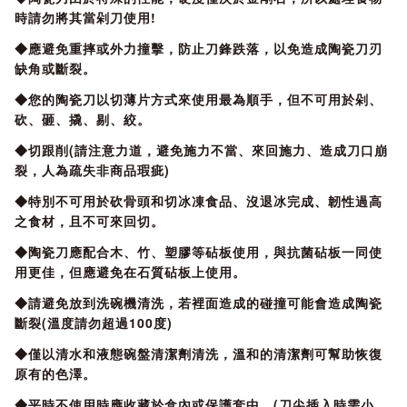
時請勿將其當剁刀使用!
◆應避免重摔或外力撞擊，防止刀鋒跌落，以免造成陶瓷刀刃
缺角或斷裂。
◆您的陶瓷刀以切薄片方式來使用最為順手，但不可用於剁、
砍、砸、撬、剔、絞。
◆切跟削(請注意力道，避免施力不當、來回施力、造成刀口崩
裂，人為疏失非商品瑕疵)
◆特別不可用於砍骨頭和切冰凍食品、沒退冰完成、韌性過高
之食材，且不可來回切。
◆陶瓷刀應配合木、竹、塑膠等砧板使用，與抗菌砧板一同使
用更佳，但應避免在石質砧板上使用。
◆請避免放到洗碗機清洗，若裡面造成的碰撞可能會造成陶瓷
斷裂(溫度請勿超過100度)
◆僅以清水和液態碗盤清潔劑清洗，溫和的清潔劑可幫助恢復
原有的色澤。
◆平時不使用時應收藏於盒內或保護套中，(刀尖插入時需小