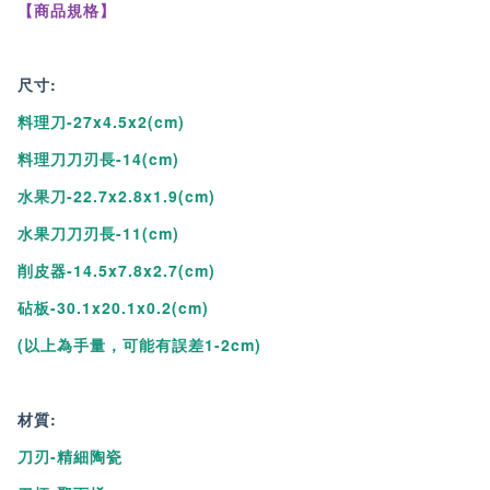
【商品規格】
●切水果時因為沒有鐵質，所以也不易氧化變色。
●不易沾黏食物、不易殘留異味，無交叉汙染、確保原味的口感
尺寸:
●適合切蔬果或是肉類食品，也適合切麵包或土司喔!是款萬用
料理刀-27x4.5x2(cm)
料理刀。
料理刀刀刃長-14(cm)
●刀體硬度高，不易造成磨損，永保鋒利。
水果刀-22.7x2.8x1.9(cm)
水果刀刀刃長-11(cm)
※商品無保固，自行使用斷裂與本商品日本製京瓷刀刃無關!
削皮器-14.5x7.8x2.7(cm)
砧板-30.1x20.1x0.2(cm)
※陶瓷抗菌刀，自行切斷屬於個人
(以上為手量，可能有誤差1-2cm)
使用不當，無法退貨!!
材質:
刀刃-精細陶瓷