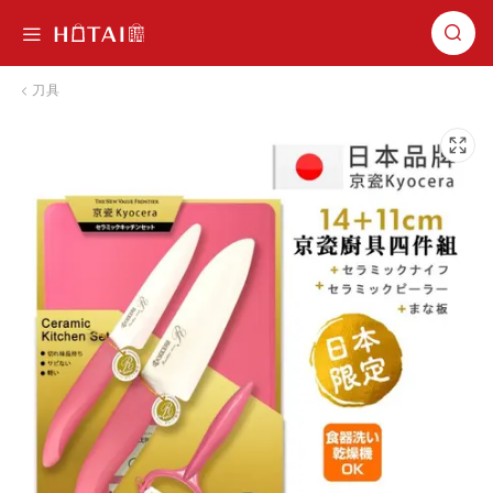
切換導航
刀具
跳到圖片庫的末尾