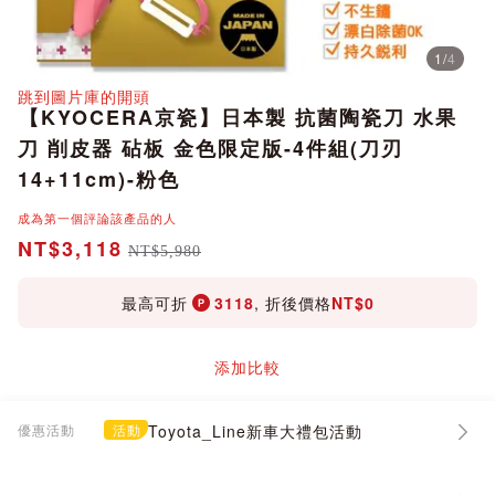
1
/
4
分享
跳到圖片庫的開頭
【KYOCERA京瓷】日本製 抗菌陶瓷刀 水果
刀 削皮器 砧板 金色限定版-4件組(刀刃
14+11cm)-粉色
成為第一個評論該產品的人
NT$3,118
NT$5,980
最高可折
3118
, 折後價格
NT$0
添加比較
優惠活動
活動
Toyota_Line新車大禮包活動