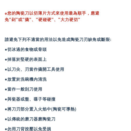
※您的陶瓷刀以切薄片方式來使用最為順手，應避
免"剁"或"撬"、"硬碰硬"、"大力硬切"
請避免下列不適當的用法以免造成陶瓷刀刃缺角或斷裂:
●切冰過的食物或骨頭
●掉落於堅硬的表面上
●以刀尖、刃當作撬開工具使用
●放置於洗碗機內清洗
●當作一般刮刀使用
●與瓷器或盤、碟子等碰撞
●將刀刃部分置入火焰中(陶瓷可導熱)
●以傳統的磨刀器磨陶瓷刀
●勿用刀背按壓以免受損