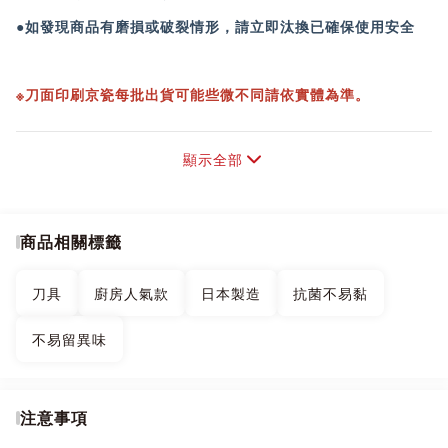
●如發現商品有磨損或破裂情形，請立即汰換已確保使用安全
※刀面印刷京瓷每批出貨可能些微不同請依實體為準。
※自行使用需承擔後果，若不明白產品特性不建議購買。
顯示全部
※此商品不提供測試試用不開放體驗。若不能接受請勿購買，拆
封後無法退貨!
商品相關標籤
【商品特色】
刀具
廚房人氣款
日本製造
抗菌不易黏
●符合人體工學，輕鬆好握，方便施力好切割，廚房首選。
不易留異味
●刀刃的部分是精細陶瓷，不易生細菌、不易藏汙垢、味道不易
殘留。
●處理食材後也很容易洗淨，不易發霉腐壞。
注意事項
●陶瓷刀面沒有毛細孔，不易藏汙納垢，減少細菌孳生。