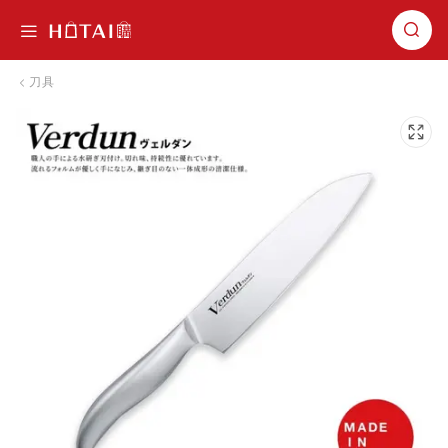
切換導航
刀具
跳到圖片庫的末尾