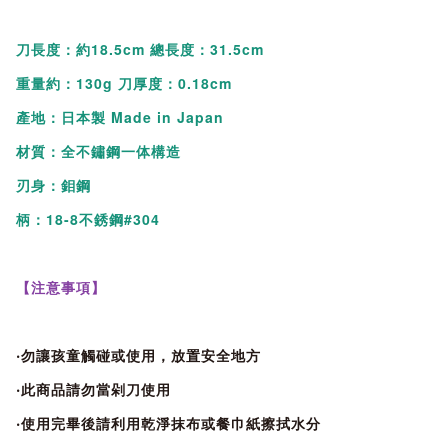
●日本不鏽鋼材由工匠手工水磨刀片，清晰度和優良的耐久性，
刀長度：約18.5cm 總長度：31.5cm
一體成型不藏汙納垢。
重量約：130g 刀厚度：0.18cm
產地：日本製 Made in Japan
材質：全不鏽鋼一体構造
刃身：鉬鋼
柄：18-8不銹鋼#304
【注意事項】
‧勿讓孩童觸碰或使用，放置安全地方
‧此商品請勿當剁刀使用
‧使用完畢後請利用乾淨抹布或餐巾紙擦拭水分