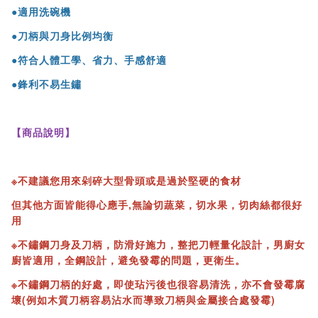
●適用洗碗機
●刀柄與刀身比例均衡
●符合人體工學、省力、手感舒適
●鋒利不易生鏽
【商品說明】
※不建議您用來剁碎大型骨頭或是過於堅硬的食材
但其他方面皆能得心應手,無論切蔬菜，切水果，切肉絲都很好
用
※不鏽鋼刀身及刀柄，防滑好施力，整把刀輕量化設計，男廚女
廚皆適用，全鋼設計，避免發霉的問題，更衛生。
※不鏽鋼刀柄的好處，即使玷污後也很容易清洗，亦不會發霉腐
壞(例如木質刀柄容易沾水而導致刀柄與金屬接合處發霉)