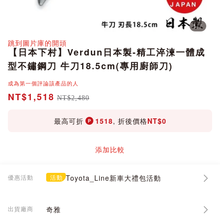
1
/
7
分享
跳到圖片庫的開頭
【日本下村】Verdun日本製-精工淬湅一體成
型不鏽鋼刀 牛刀18.5cm(專用廚師刀)
成為第一個評論該產品的人
NT$1,518
NT$2,480
最高可折
1518
, 折後價格
NT$0
添加比較
優惠活動
活動
Toyota_Line新車大禮包活動
出貨廠商
奇雅