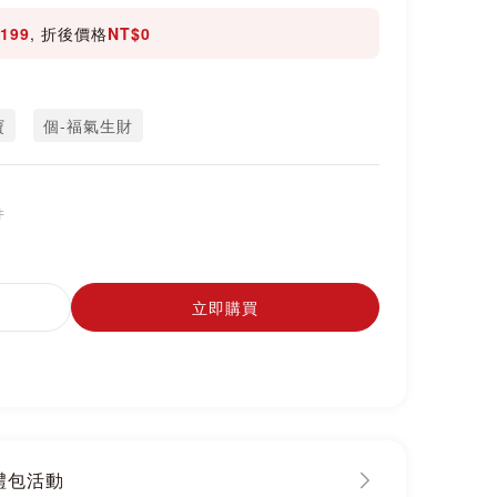
199
, 折後價格
NT$0
寶
個-福氣生財
件
立即購買
大禮包活動