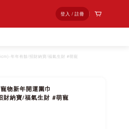
購物車
首
登入 / 註冊
頁
X3.5cm)-年年有餘/招財納寶/福氣生財 #萌寵
sall寵物新年開運圍巾
餘/招財納寶/福氣生財 #萌寵