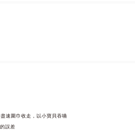
請盡速圍巾收走，以小寶貝吞嚥
m的誤差