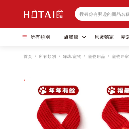
搜
尋
所有類別
旗艦館
原廠獨家
精
首頁
所有類別
婦幼/寵物
寵物用品
寵物居
跳到圖片庫的末尾