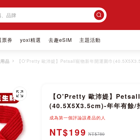
搜
尋
選票券
yoxi精選
去趣eSIM
主題活動
家用品
【O'Pretty 歐沛媞】Petsall寵物新年開運圍巾(40.5X5
【O'Pretty 歐沛媞】Pet
(40.5X5X3.5cm)-年年有
成為第一個評論該產品的人
NT$199
NT$780