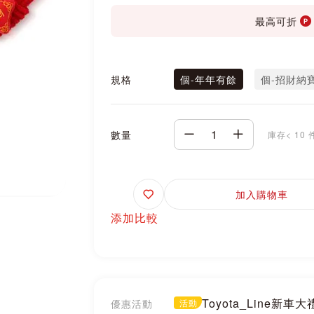
最高可折
規格
個-年年有餘
個-招財納
數量
庫存< 10 
追
加入購物車
蹤
添加比較
Toyota_Line新車
優惠活動
活動