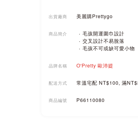
美麗購Prettygo
出貨廠商
毛孩開運圍巾設計
商品簡介
交叉設計不易脫落
毛孩不可或缺可愛小物
O'Pretty 歐沛媞
品牌名稱
常溫宅配 NT$100, 滿NT
配送方式
P66110080
商品編號
分享