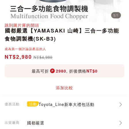
1
/
1
分享
跳到圖片庫的開頭
國都嚴選【YAMASAKI 山崎】三合一多功能
食物調製機(SK-B3)
成為第一個評論該產品的人
NT$2,980
NT$4,980
最高可折
2980
, 折後價格
NT$0
添加比較
優惠活動
活動
Toyota_Line新車大禮包活動
出貨廠商
國都嚴選