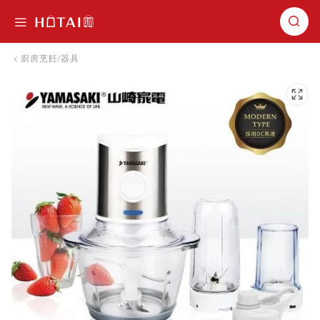
切換導航
廚房烹飪/器具
跳到圖片庫的末尾