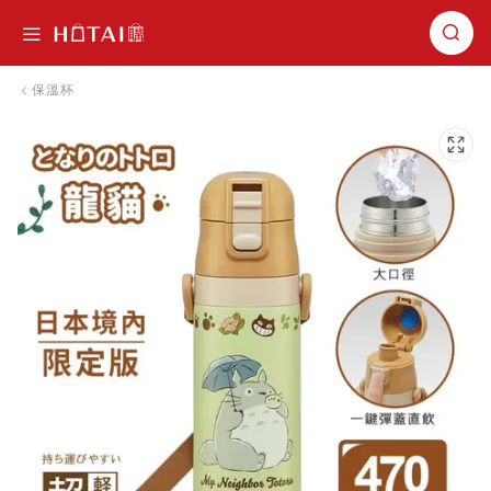
切換導航
保溫杯
跳到圖片庫的末尾