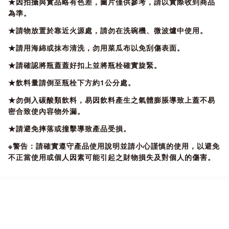
★因拍攝與實品略有色差，圖片僅供參考，請以實際收到商品
為準。
★請物放置於靠近火源處，請勿在洗碗機、微波爐中使用。
★請用海綿或抹布清洗，勿用菜瓜布以免刮傷表面。
★請確認將瓶蓋蓋好扣上並將瓶栓確實旋緊。
★飲料量請倒至瓶栓下方約1公分處。
★勿倒入碳酸類飲料，易因飲料產生之氣體膨脹導致上蓋不易
密合致使內容物外漏。
★請避免摔落或撞擊導致產品受損。
※警告：請確實遵守產品使用說明並請小心謹慎的使用，以避免
不正當使用或個人因素可能引起之財物損失及對個人的傷害。