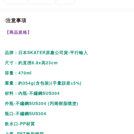
注意事項
【商品規格】
品牌：日本SKATER原廠公司貨-平行輸入
尺寸：約直徑6.8x高23cm
容量：470ml
重量：約354g(含包裝)(手量誤差±5%)
材料：內瓶-不鏽鋼SUS304
外瓶-不鏽鋼SUS304 (丙烯樹脂噴塗)
瓶口-不鏽鋼SUS304
飲水口-PP材質
上蓋 -PET飽和樹脂