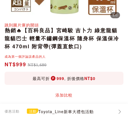
1
/
6
分享
跳到圖片庫的開頭
熱銷🔥【百科良品】宮崎駿 吉卜力 綠意龍貓
龍貓巴士 輕量不鏽鋼保溫杯 隨身杯 保溫保冷
杯 470ml 附背帶(彈蓋直飲口)
成為第一個評論該產品的人
NT$999
NT$1,680
最高可折
999
, 折後價格
NT$0
添加比較
優惠活動
活動
Toyota_Line新車大禮包活動