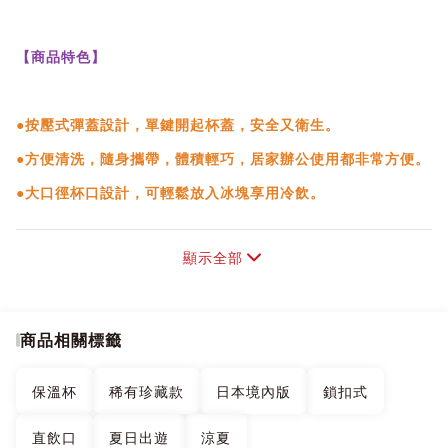
【商品特色】
●按壓式彈蓋設計，單鍵開起杯蓋，安全又衛生。
●方便清洗，隨身攜帶，體積輕巧，居家辦公使用都非常方便。
●大口徑杯口設計，可輕鬆放入冰塊享用冷飲。
●304不鏽鋼選材，安心食用無負擔。
顯示全部
商品相關標籤
保溫杯
稀有珍藏款
日本境內版
鎖扣式
直飲口
夏日出遊
涼夏