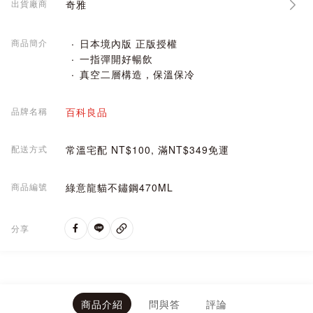
出貨廠商
奇雅
商品簡介
日本境內版 正版授權
一指彈開好暢飲
真空二層構造，保溫保冷
品牌名稱
百科良品
配送方式
常溫宅配 NT$100, 滿NT$349免運
商品編號
綠意龍貓不鏽鋼470ML
分享
商品介紹
問與答
評論