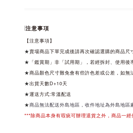
注意事項
【注意事項】
★
賣場商品下單完成後請再次確認選購的商品尺
★
「鑑賞期」非「試用期」，若經拆封、使用後
★
商品顏色尺寸難免會有些許色差或公差，如無
★
出貨天數D+10天
★
運送方式:常溫配送
★
商品無法配送外島地區，收件地址為外島地區
***除商品本身有瑕疵可辦理退貨之外，商品一