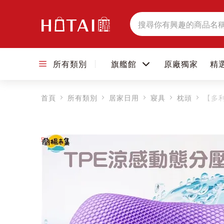
搜
尋
所有類別
旗艦館
原廠獨家
精
首頁
所有類別
居家日用
寢具
枕頭
【多利
跳到圖片庫的末尾