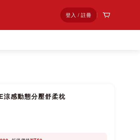
購物車
首
登入 / 註冊
頁
TPE涼感動態分壓舒柔枕
890
, 折後價格
NT$0