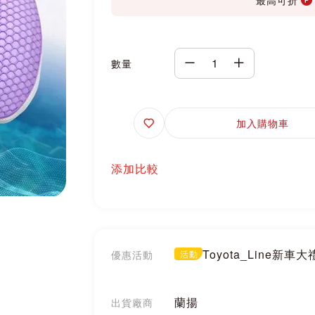
數量
追
加入購物車
蹤
添加比較
Toyota_Line新車
優惠活動
活動
蘭揚
出貨廠商