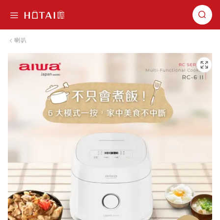
切換導航
喇叭
跳到圖片庫的末尾