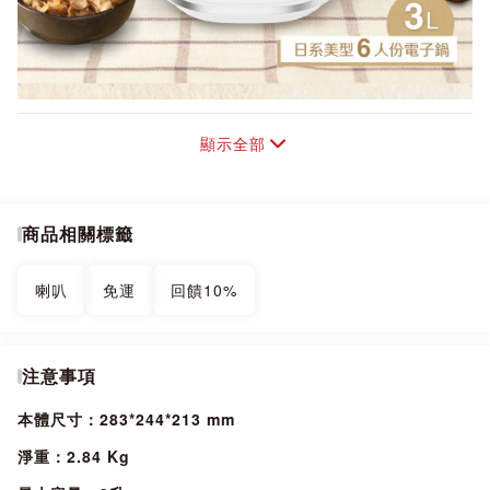
顯示全部
商品相關標籤
喇叭
免運
回饋10%
注意事項
本體尺寸：283*244*213 mm
淨重：2.84 Kg