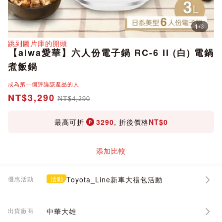
1
/
3
分享
跳到圖片庫的開頭
【aiwa愛華】六人份電子鍋 RC-6 II (白) 電鍋
煮飯鍋
成為第一個評論該產品的人
NT$3,290
NT$4,290
最高可折
3290
, 折後價格
NT$0
添加比較
優惠活動
活動
Toyota_Line新車大禮包活動
出貨廠商
中華大雄