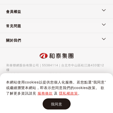
會員權益
常見問題
關於我們
和泰聯網股份有限公司 | 55384114 | 台北市中山區松江路433號12
樓
服務專線：
02-5570-1788
| 聯絡信箱：
gocs@hotaigo.com.tw
| 服
務時間：週一至週五 09:00-17:00
本網站使用cookies以提供您個人化服務。若您點選“我同意”
Copyright © 2024 Hotai Connected Co.,Ltd | Powered by Hotai
或繼續瀏覽本網站，即表示您同意我們的cookies政策。 欲
Motor Corporation
了解更多資訊請見
服務條款
及
隱私權政策
。
我同意
加入購物車
立即購買
購物車
追蹤