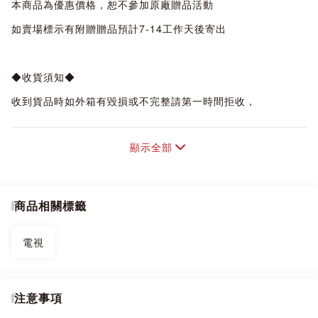
本商品為優惠價格，恕不參加原廠贈品活動
如賣場標示有附贈贈品預計7-14工作天後寄出
◆收貨須知◆
收到貨品時如外箱有毀損或不完整請第一時間拒收，
一經收貨，購買人即須負保管責任，
顯示全部
本店有7天猶豫期，7日過後商品若有問題即進入原廠保固狀
態，
商品都需經原廠技師判定後再決定維修或換機。
商品相關標籤
退換貨須知：
商品到貨隔日享7天鑑賞(猶豫)期之權益【鑑賞(猶豫)期非試用
電視
期】，
辦理退貨商品必須是全新狀態且包裝完整，否則將會影響退貨
權限。
注意事項
●網頁商品會因為使用不同的品牌螢幕以及解析度不同，