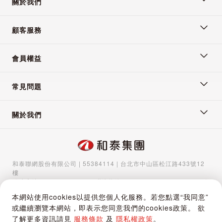
關於我們
顧客服務
2024/8/12 下午 09:42:37
會員權益
常見問題
關於我們
和泰聯網股份有限公司 | 55384114 | 台北市中山區松江路433號12
樓
服務專線：
02-5570-1788
| 聯絡信箱：
gocs@hotaigo.com.tw
| 服
務時間：週一至週五 09:00-17:00
本網站使用cookies以提供您個人化服務。若您點選“我同意”
Copyright © 2024 Hotai Connected Co.,Ltd | Powered by Hotai
或繼續瀏覽本網站，即表示您同意我們的cookies政策。 欲
Motor Corporation
了解更多資訊請見
服務條款
及
隱私權政策
。