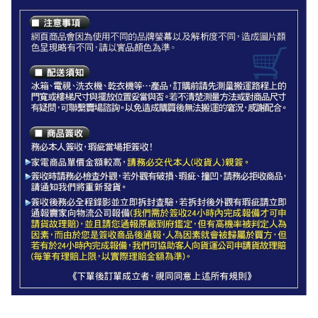
造成圖片顏色呈現略有不同，請以實品顏色為準。
◆配送須知◆
冰箱、電視、洗衣機、乾衣機等…產品，訂購前請先測量搬運
路程上的門寬或樓梯尺寸與擺放位置妥當與否。
大型家電如無電梯，2樓(含)以上，現場或先匯款收取樓層搬運
費100~200元/樓。
如遇特殊安裝環境，如需抬高搬運、搬運距離過遠等等，都會
現場報價說明。
若不清楚測量方法或對商品尺寸有疑問，可聯繫賣場諮詢。
以免造成購買後無法搬運的窘況，若非商品本身瑕疵問題，因
客戶端拒收、無法正常安裝等因素造成退貨，將由廠商與您聯
繫收取空趟費500-1200元，感謝配合。