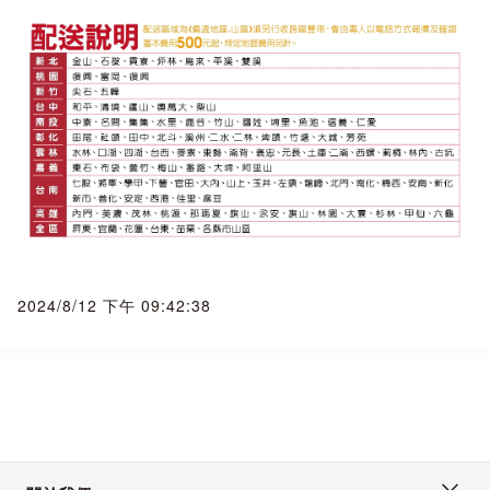
◆商品簽收◆
務必本人簽收，瑕疵當場拒簽收！
一、家電商品單價金額較高，請務必交代本人(收貨人)親簽。
二、簽收時請務必檢查外觀，若外觀有破損、瑕疵、撞凹，請
務必拒收商品，請通知我們將重新發貨。
三、簽收後務必全程錄影並立即拆封查驗，若拆封後外觀有瑕
疵，請立即通報賣家向物流公司報備(我們需於簽收24小時內完
成報備才可申請貨故理賠)，並且請您通報原廠到府鑑定，但有
高機率被判定
人為因素， 而由於您是簽收商品後通報， 人為因素就會被歸屬
2024/8/12 下午 09:42:38
於買方， 但若有於24小時內完成報備， 我們可協助客人向貨
運公司申請貨故理賠((每筆有理賠上限， 以實際理賠金額為
準)。
『本賣場為自動複製、API串接、大量上架賣場， 如果遇到圖
片錯誤、價格錯誤、文案錯誤， 本公司保留訂單接受與否之權
益』
《下單後訂單成立者， 視同同意上述所有規則》