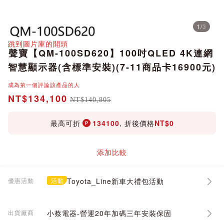
1
/
3
分享
跳到圖片庫的開頭
聲寶【QM-100SD620】100吋QLED 4K連網
智慧顯示器(含標準安裝)(7-11商品卡16900元)
成為第一個評論該產品的人
NT$134,100
NT$140,805
最高可折
134100
, 折後價格
NT$0
添加比較
優惠活動
活動
Toyota_Line新車大禮包活動
出貨廠商
小蔡電器-營運20年加碼三年安裝保固