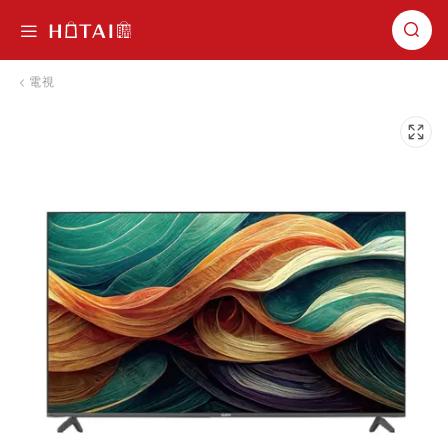
切換導航
電視
跳到圖片庫的末尾