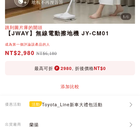
1
/
6
分享
跳到圖片庫的開頭
【JWAY】無線電動擦地機 JY-CM01
成為第一個評論該產品的人
NT$2,980
NT$6,180
最高可折
2980
, 折後價格
NT$0
添加比較
優惠活動
活動
Toyota_Line新車大禮包活動
出貨廠商
蘭揚