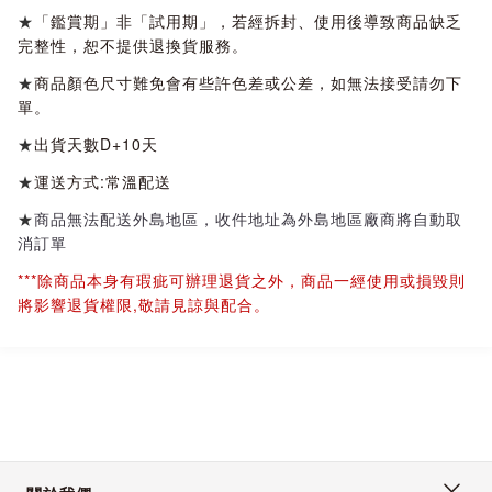
★
「鑑賞期」非「試用期」，若經拆封、使用後導致商品缺乏
完整性，恕不提供退換貨服務。
★
商品顏色尺寸難免會有些許色差或公差，如無法接受請勿下
單。
★
出貨天數D+10天
★
運送方式:常溫配送
★
商品無法配送外島地區，收件地址為外島地區廠商將自動取
消訂單
***除商品本身有瑕疵可辦理退貨之外，商品一經使用或損毀則
將影響退貨權限,敬請見諒與配合。