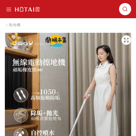
切換導航
拖地機
跳到圖片庫的末尾