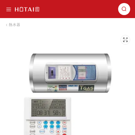
切換導航
熱水器
跳到圖片庫的末尾