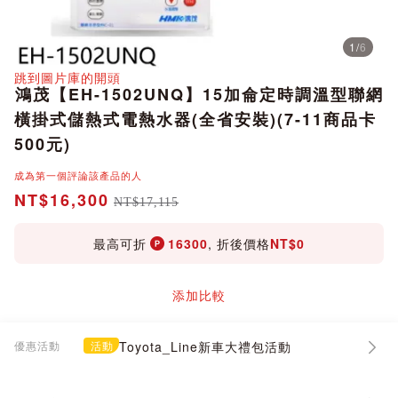
1
/
6
分享
跳到圖片庫的開頭
鴻茂【EH-1502UNQ】15加侖定時調溫型聯網
橫掛式儲熱式電熱水器(全省安裝)(7-11商品卡
500元)
成為第一個評論該產品的人
NT$16,300
NT$17,115
最高可折
16300
, 折後價格
NT$0
添加比較
優惠活動
活動
Toyota_Line新車大禮包活動