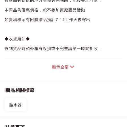
對商品有疑慮的地方請務必先詢問，能接受才訂購！
本商品為優惠價格，恕不參加原廠贈品活動
如賣場標示有附贈贈品預計7-14工作天後寄出
◆收貨須知◆
收到貨品時如外箱有毀損或不完整請第一時間拒收，
一經收貨，購買人即須負保管責任，
顯示全部
本店有7天猶豫期，7日過後商品若有問題即進入原廠保固狀
態，
商品都需經原廠技師判定後再決定維修或換機。
商品相關標籤
退換貨須知：
商品到貨隔日享7天鑑賞(猶豫)期之權益【鑑賞(猶豫)期非試用
熱水器
期】，
辦理退貨商品必須是全新狀態且包裝完整，否則將會影響退貨
權限。
注意事項