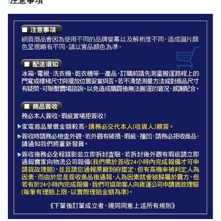
●網頁商品會因為使用不同的品牌螢幕以及解析度不同，
造成圖片顏色呈現略有不同，請以實品顏色為準。
◆配送須知◆
冰箱、電視、洗衣機、乾衣機等…產品，訂購前請先測量搬運
路程上的門寬或樓梯尺寸與擺放位置妥當與否。
大型家電如無電梯，2樓(含)以上，現場或先匯款收取樓層搬運
費100~200元/樓。
如遇特殊安裝環境，如需抬高搬運、搬運距離過遠等等，都會
現場報價說明。
若不清楚測量方法或對商品尺寸有疑問，可聯繫賣場諮詢。
以免造成購買後無法搬運的窘況，若非商品本身瑕疵問題，因
客戶端拒收、無法正常安裝等因素造成退貨，將由廠商與您聯
繫收取空趟費500-1200元，感謝配合。