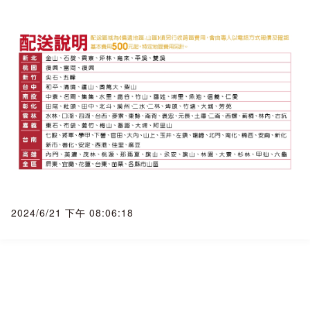
◆商品簽收◆
務必本人簽收，瑕疵當場拒簽收！
一、家電商品單價金額較高，請務必交代本人(收貨人)親簽。
二、簽收時請務必檢查外觀，若外觀有破損、瑕疵、撞凹，請
務必拒收商品，請通知我們將重新發貨。
三、簽收後務必全程錄影並立即拆封查驗，若拆封後外觀有瑕
疵，請立即通報賣家向物流公司報備(我們需於簽收24小時內完
成報備才可申請貨故理賠)，並且請您通報原廠到府鑑定，但有
高機率被判定
人為因素， 而由於您是簽收商品後通報， 人為因素就會被歸屬
2024/6/21 下午 08:06:18
於買方， 但若有於24小時內完成報備， 我們可協助客人向貨
運公司申請貨故理賠((每筆有理賠上限， 以實際理賠金額為
準)。
『本賣場為自動複製、API串接、大量上架賣場， 如果遇到圖
片錯誤、價格錯誤、文案錯誤， 本公司保留訂單接受與否之權
益』