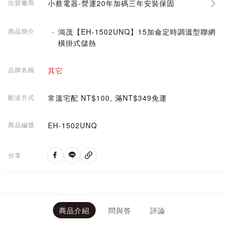
出貨廠商
小蔡電器-營運20年加碼三年安裝保固
商品簡介
鴻茂【EH-1502UNQ】15加侖定時調溫型聯網
橫掛式儲熱
品牌名稱
其它
配送方式
常溫宅配 NT$100, 滿NT$349免運
商品編號
EH-1502UNQ
分享
商品介紹
問與答
評論