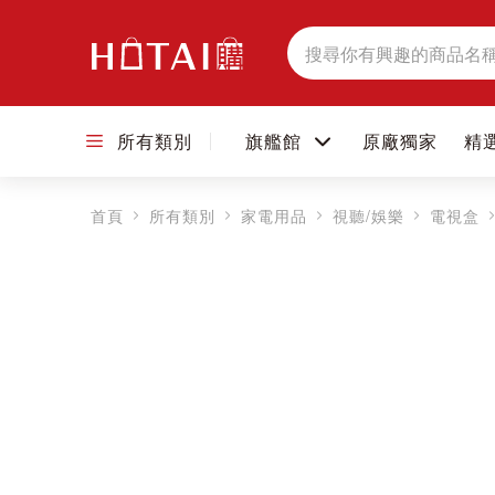
搜
尋
所有類別
旗艦館
原廠獨家
精
首頁
所有類別
家電用品
視聽/娛樂
電視盒