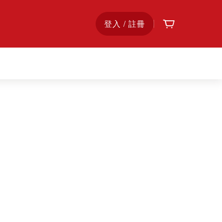
購物車
首
登入 / 註冊
頁