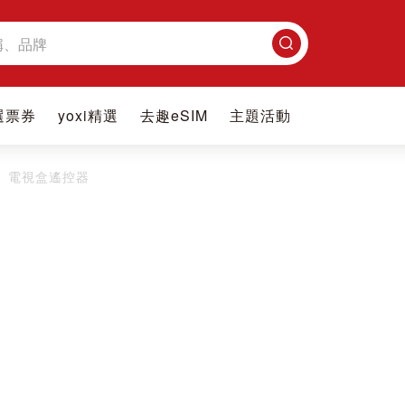
搜
尋
選票券
yoxi精選
去趣eSIM
主題活動
電視盒遙控器