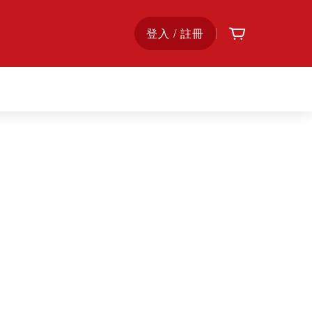
購物車
首
登入 / 註冊
頁