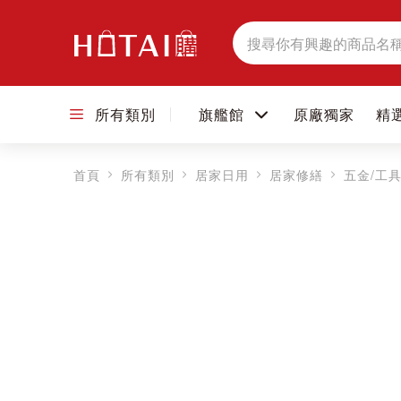
搜
尋
所有類別
旗艦館
原廠獨家
精
首頁
所有類別
居家日用
居家修繕
五金/工