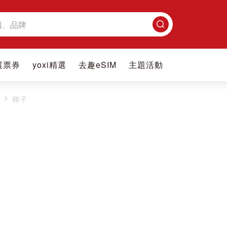
搜
尋
選票券
yoxi精選
去趣eSIM
主題活動
具
梯子