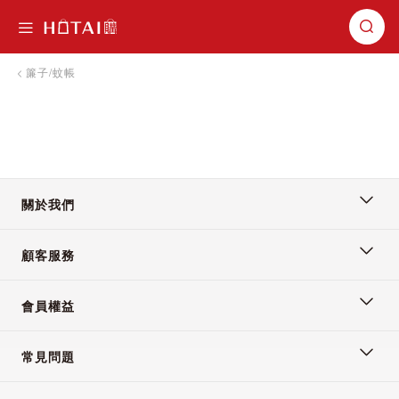
切換導航
簾子/蚊帳
關於我們
顧客服務
會員權益
常見問題