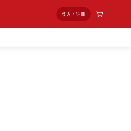
購物車
首
登入 / 註冊
頁