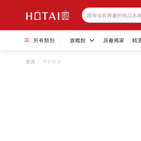
搜
尋
所有類別
旗艦館
原廠獨家
精
首頁
所有類別