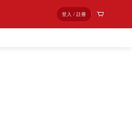
購物車
首
登入 / 註冊
頁