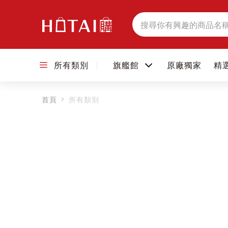
搜
尋
所有類別
旗艦館
原廠獨家
精
首頁
所有類別